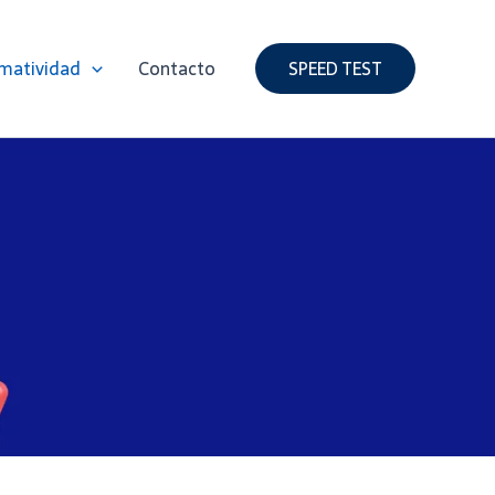
matividad
Contacto
SPEED TEST
O
N
D
I
C
I
O
N