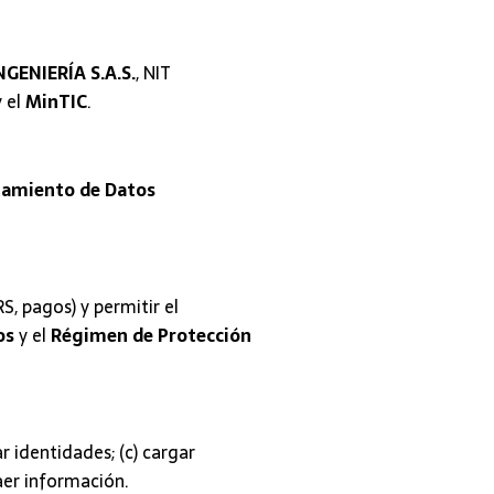
GENIERÍA S.A.S.
, NIT
 el
MinTIC
.
atamiento de Datos
S, pagos) y permitir el
os
y el
Régimen de Protección
ar identidades; (c) cargar
aer información.