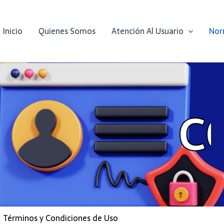
Inicio
Quienes Somos
Atención Al Usuario
Nor
M
I
N
O
S
Y
C
Términos y Condiciones de Uso