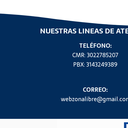
NUESTRAS LINEAS DE AT
TELÉFONO:
CMR: 3022785207
PBX: 3143249389
CORREO:
webzonalibre@gmail.co